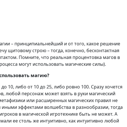
 магии – принципиальнейший и от того, какое решение
речу щитовому строю – тогда, конечно, бесконтактная
нтактом. Помните, что реальная процентовка магов в
процесса могут использовать магические силы).
использовать магию?
о 10, либо от 10 до 25, либо ровно 100. Сразу хочется
гов, любой персонаж может взять в руки магический
е метафизики или расширенных магических правил не
и иными эффектами волшебства в разнообразии, тогда
игроков в магической игротехнике быть не может. А
мали ее столь же интуитивно, как интуитивно любой