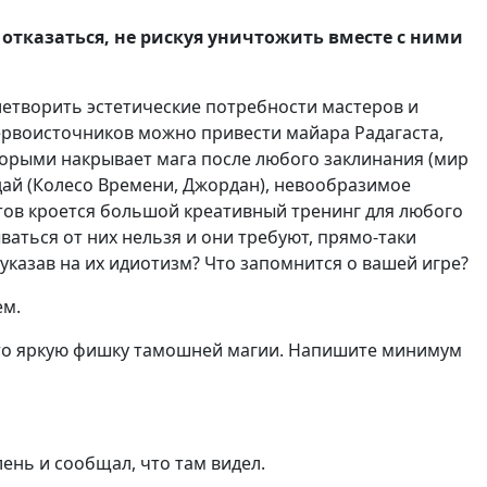
отказаться, не рискуя уничтожить вместе с ними
етворить эстетические потребности мастеров и
первоисточников можно привести майара Радагаста,
которыми накрывает мага после любого заклинания (мир
дай (Колесо Времени, Джордан), невообразимое
тветов кроется большой креативный тренинг для любого
ваться от них нельзя и они требуют, прямо-таки
указав на их идиотизм? Что запомнится о вашей игре?
ем.
ю-то яркую фишку тамошней магии. Напишите минимум
лень и сообщал, что там видел.