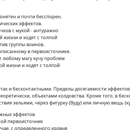
онятен и почти бесспорен.
ических эффектов.
ков с мукой - антуражно
 жизни и ходят с толпой
тив группы воинов.
описанному в первоисточнике.
т любому магу кучу проблем
й жизни и ходят с толпой
 так и бесконтактными. Пределы досягаемости эффектов
ь, теоретически, объектами колдовства. Кроме того, в бес
вия зельями, через фигурку (Вуду) или личную вещь (ку
ожных эффектов
бой первоисточник
учае, с определенного уровня