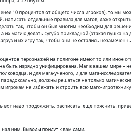
опора, а не обухом.
менее 10 процентов от общего числа игроков), то мы м
, написать отдельные правила для магов, даже открыть
делать так, чтобы он был многим необходим для решени
их магию делать сугубо прикладной (этакая пушка на дву
агруз и их игру так, чтобы они не остались незамечен
оцентов персонажей на полигоне имеют то или иное от
жна быть изрядно унифицирована. Маг в вашем мире – н
олководца, и для мага-ученого, и для мага-исследовател
ни парадоксально, должны решаться не только магически
 игрокам не избежать и строить всю маго-игротехнику
сь вот надо продолжить, расписать, еще пояснить, при
 над ним. Выводы придут к вам сами.