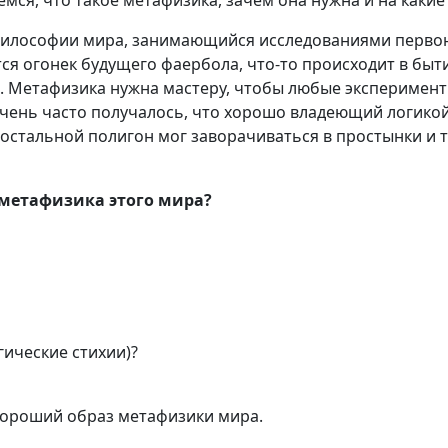
ремся, что такое метафизика, зачем она нужна и на каки
 философии мира, занимающийся исследованиями перво
ется огонек будущего фаербола, что-то происходит в быт
. Метафизика нужна мастеру, чтобы любые эксперимент
 Очень часто получалось, что хорошо владеющий логик
 остальной полигон мог заворачиваться в простынки и 
метафизика этого мира?
гические стихии)?
 хороший образ метафизики мира.