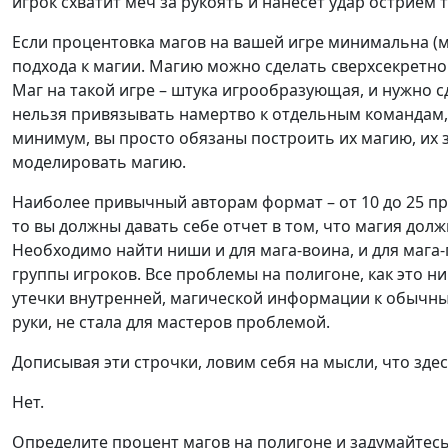
игрок схватит меч за рукоять и нанесет удар острием т
Если процентовка магов на вашей игре минимальна (
подхода к магии. Магию можно сделать сверхсекретной
Маг на такой игре – штука игрообразующая, и нужно с
нельзя привязывать намертво к отдельным командам, а 
минимум, вы просто обязаны построить их магию, их з
моделировать магию.
Наиболее привычный авторам формат – от 10 до 25 пр
то вы должны давать себе отчет в том, что магия дол
Необходимо найти ниши и для мага-воина, и для мага-п
группы игроков. Все проблемы на полигоне, как это 
утечки внутренней, магической информации к обычным
руки, не стала для мастеров проблемой.
Дописывая эти строчки, ловим себя на мысли, что зде
Нет.
Определите процент магов на полигоне и задумайтесь