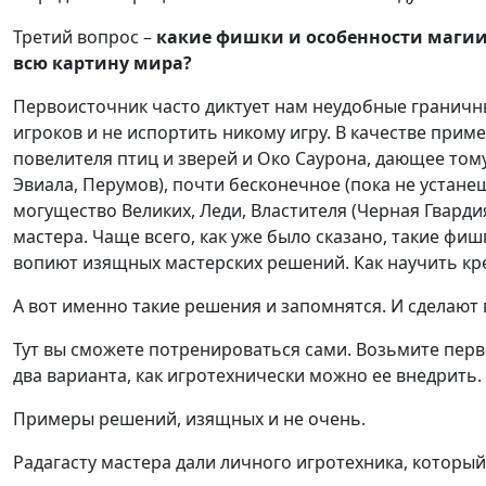
Третий вопрос –
какие фишки и особенности магии 
всю картину мира?
Первоисточник часто диктует нам неудобные граничн
игроков и не испортить никому игру. В качестве при
повелителя птиц и зверей и Око Саурона, дающее тому 
Эвиала, Перумов), почти бесконечное (пока не устан
могущество Великих, Леди, Властителя (Черная Гвардия
мастера. Чаще всего, как уже было сказано, такие фиш
вопиют изящных мастерских решений. Как научить креа
А вот именно такие решения и запомнятся. И сделают
Тут вы сможете потренироваться сами. Возьмите пер
два варианта, как игротехнически можно ее внедрить.
Примеры решений, изящных и не очень.
Радагасту мастера дали личного игротехника, который 