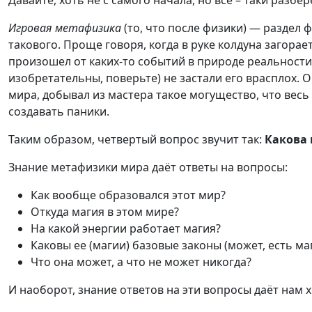
Давайте, хоть не с самого начала, но все – таки разбе
Игровая метафизика
(то, что после физики) — раздел
такового. Проще говоря, когда в руке колдуна загора
произошел от каких-то событий в природе реальности
изобретательны, поверьте) не застали его врасплох.
мира, добывал из мастера такое могущество, что весь
создавать паники.
Таким образом, четвертый вопрос звучит так:
Какова 
Знание метафизики мира даёт ответы на вопросы:
Как вообще образовался этот мир?
Откуда магия в этом мире?
На какой энергии работает магия?
Каковы ее (магии) базовые законы (может, есть ма
Что она может, а что не может никогда?
И наоборот, знание ответов на эти вопросы даёт нам