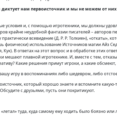
диктует нам первоисточник и мы не можем от них 
ые условия и, с помощью игротехники, мы должны удовл
меров крайне неудобной фантазии писателей – авторов 
практически всевидение (Д. Р. Р. Толкиен), «откаты», 
ешь физически) использование Источников магии Айз Се
, Кук). В ответах на этот вопрос и в обработке этих о
ки мешают плавной игротехнике. И, вместе с тем, отказы
тиву? Какие решения примут игроки, а какие обсмеют, 
 вашу игру в воспоминаниях либо шедевром, либо отсто
воисточник, который хорошо знаете и вспомните каку
 Обсудите с друзьями, пусть они покритикуют.
«летал» туда, куда самому ему ходить было боязно или 