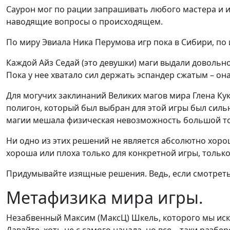
Саурон мог по рации запрашивать любого мастера и ин
наводящие вопросы о происходящем.
По миру Эвиала Ника Перумова игр пока в Сибири, по 
Каждой Айз Седай (это девушки) маги выдали довольно
Пока у нее хватало сил держать эспандер сжатым – он
Для могучих заклинаний Великих магов мира Глена Кук
полигон, который был выбран для этой игры был силь
магии мешала физическая невозможность большой тол
Ни одно из этих решений не является абсолютно хорош
хороша или плоха только для конкретной игры, только
Придумывайте изящные решения. Ведь, если смотреть 
Метафизика мира игры.
Незабвенный Максим (МаксЦ) Шкель, которого мы искр