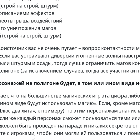
строй на строй, штурм)
 описаниями эффектов
 неотыгрыша воздействий
го уничтожения магов
(строй на строй, штурм)
рвоисточник вас не очень пугает – вопрос контактности
. Если вас устраивают диверсии и огненные волны навст
были штурмы и осады, тогда лучше ограничить магов ко
олигоне (за исключением случаев, когда все участники 
рсонажей на полигоне будет, в том или ином виде 
ет, что на большинстве магических игр эта цифра либо д
и ином виде будут использовать магию». Если, кроме ма
Плюс два хита», к примеру), то этим персонажам знани
 Если же каждый персонаж сможет пользоваться теми ил
олжен быть проведён на параде и никаких секретов от 
те с игроками, чтобы они могли ей пользоваться и пони