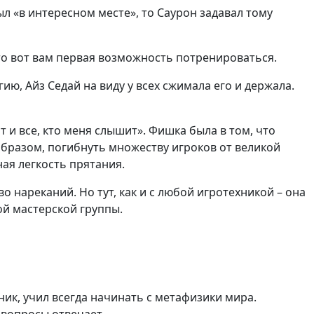
ыл «в интересном месте», то Саурон задавал тому
 то вот вам первая возможность потренироваться.
ю, Айз Седай на виду у всех сжимала его и держала.
 и все, кто меня слышит». Фишка была в том, что
образом, погибнуть множеству игроков от великой
ая легкость прятания.
 нареканий. Но тут, как и с любой игротехникой – она
ой мастерской группы.
ик, учил всегда начинать с метафизики мира.