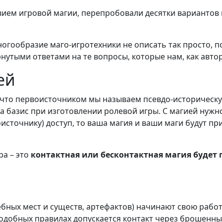
твием игровой магии, перепробовали десятки вариантов
огообразие маго-игротехники не описать так просто, п
нутыми ответами на те вопросы, которые нам, как авто
ей
 что первоисточником мы называем псевдо-историческу
за базис при изготовлении ролевой игры. С магией нуж
оисточнику) доступ, то ваша магия и ваши маги будут п
ра – это
контактная или бесконтактная магия будет 
ных мест и существ, артефактов) начинают свою работ
подобных правилах допускается контакт через брошенны