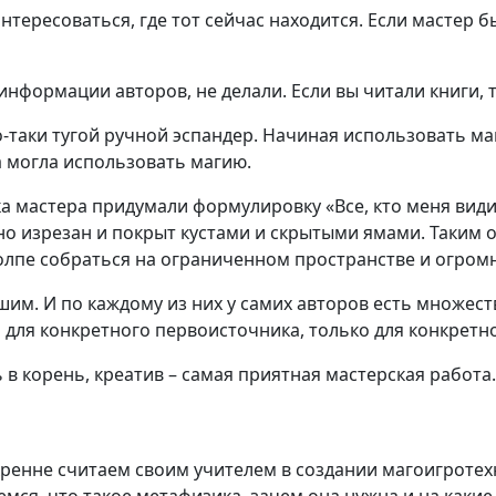
тересоваться, где тот сейчас находится. Если мастер б
информации авторов, не делали. Если вы читали книги,
-таки тугой ручной эспандер. Начиная использовать маги
а могла использовать магию.
а мастера придумали формулировку «Все, кто меня видит
но изрезан и покрыт кустами и скрытыми ямами. Таким 
пе собраться на ограниченном пространстве и огромн
им. И по каждому из них у самих авторов есть множество
 для конкретного первоисточника, только для конкретн
в корень, креатив – самая приятная мастерская работа.
енне считаем своим учителем в создании магоигротехн