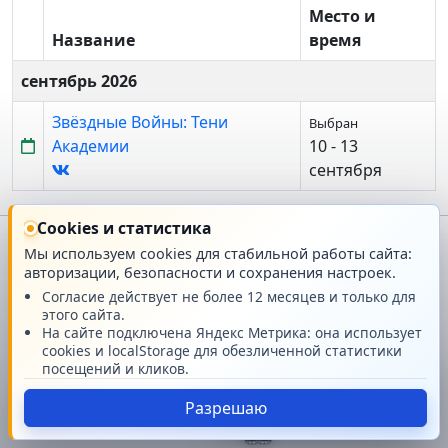
Место и
Название
время
сентябрь 2026
Звёздные Войны: Тени
Выбран
Академии
10 - 13
сентября
Cookies и статистика
Мы используем cookies для стабильной работы сайта:
Главная
О проекте
авторизации, безопасности и сохранения настроек.
Согласие действует не более 12 месяцев и только для
этого сайта.
Техподдержка
Новости
На сайте подключена Яндекс Метрика: она использует
cookies и localStorage для обезличенной статистики
Поддержать проект
ПОГЛАДЬ КОТА
посещений и кликов.
2 886
×
© GMRPG 2007-2026
Разрешаю