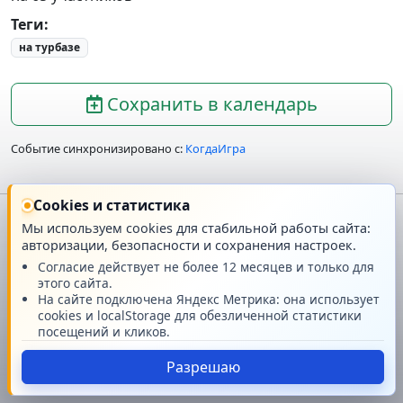
Теги
:
на турбазе
Сохранить в календарь
Событие синхронизировано с:
КогдаИгра
Cookies и статистика
Мы используем cookies для стабильной работы сайта:
Главная
О проекте
авторизации, безопасности и сохранения настроек.
Согласие действует не более 12 месяцев и только для
этого сайта.
Техподдержка
Новости
На сайте подключена Яндекс Метрика: она использует
cookies и localStorage для обезличенной статистики
Поддержать проект
посещений и кликов.
© GMRPG 2007-2026
Разрешаю