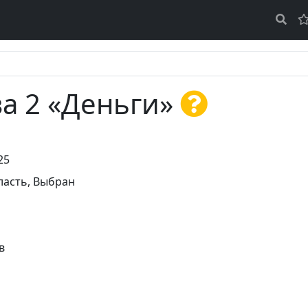
ва 2 «Деньги»
25
ласть
,
Выбран
в