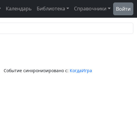
Календарь
Библиотека
Справочники
Войти
Событие синхронизировано с:
КогдаИгра