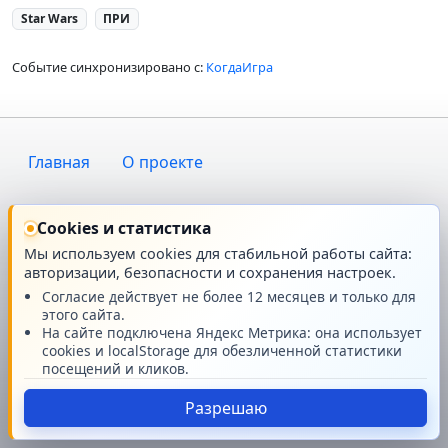
Star Wars
ПРИ
Событие синхронизировано с:
КогдаИгра
Главная
О проекте
Техподдержка
Новости
Cookies и статистика
Мы используем cookies для стабильной работы сайта:
Поддержать проект
авторизации, безопасности и сохранения настроек.
Согласие действует не более 12 месяцев и только для
© GMRPG 2007-2026
этого сайта.
На сайте подключена Яндекс Метрика: она использует
cookies и localStorage для обезличенной статистики
посещений и кликов.
Разрешаю