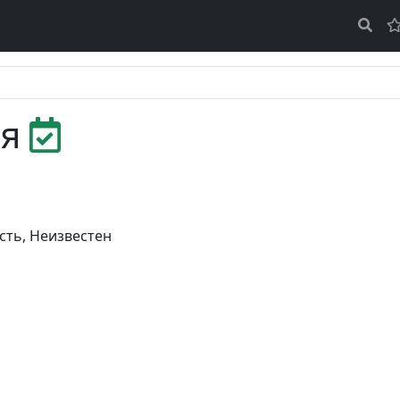
ия
сть
,
Неизвестен