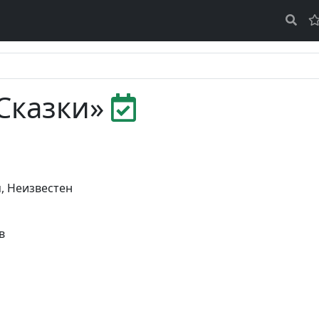
Сказки»
м
,
Неизвестен
в