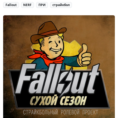
Fallout
NERF
ПРИ
страйкбол