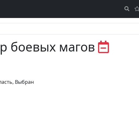
р боевых магов
ласть
,
Выбран