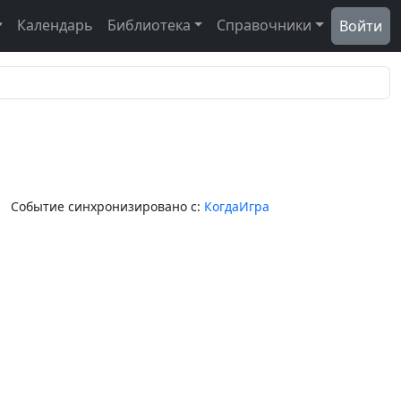
Календарь
Библиотека
Справочники
Войти
Событие синхронизировано с:
КогдаИгра