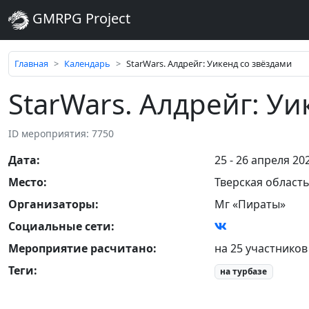
GMRPG Project
Главная
Календарь
StarWars. Алдрейг: Уикенд со звёздами
StarWars. Алдрейг: У
ID мероприятия: 7750
Дата
:
25 - 26 апреля 20
Место
:
Тверская област
Организаторы
:
Мг «Пираты»
Социальные сети:
Мероприятие расчитано:
на 25 участников
Теги
:
на турбазе