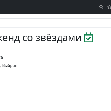
икенд со звёздами
26
ь
,
Выбран