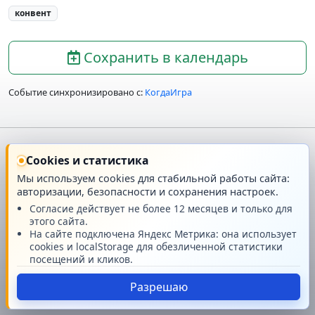
конвент
Сохранить в календарь
Событие синхронизировано с:
КогдаИгра
Главная
О проекте
Cookies и статистика
Мы используем cookies для стабильной работы сайта:
авторизации, безопасности и сохранения настроек.
Техподдержка
Новости
Согласие действует не более 12 месяцев и только для
этого сайта.
Поддержать проект
На сайте подключена Яндекс Метрика: она использует
cookies и localStorage для обезличенной статистики
посещений и кликов.
© GMRPG 2007-2026
Разрешаю