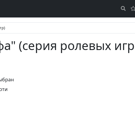
гр)
фа" (серия ролевых игр
ыбран
рти