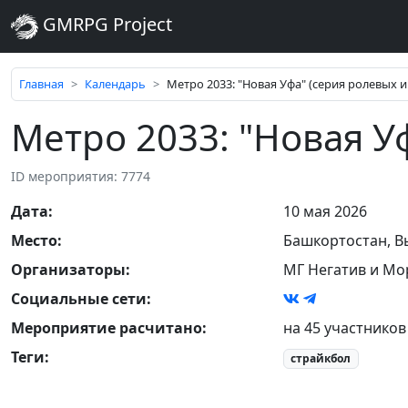
GMRPG Project
Главная
Календарь
Метро 2033: "Новая Уфа" (серия ролевых и
Метро 2033: "Новая У
ID мероприятия: 7774
Дата
:
10 мая 2026
Место
:
Башкортостан
,
В
Организаторы
:
МГ Негатив и Мо
Социальные сети:
Мероприятие расчитано:
на 45 участников
Теги
:
страйкбол