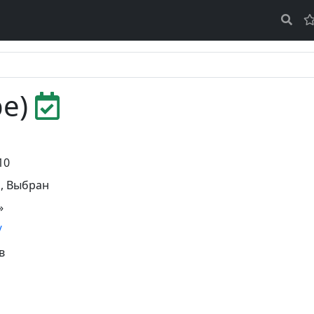
ре)
10
ь
,
Выбран
»
/
в