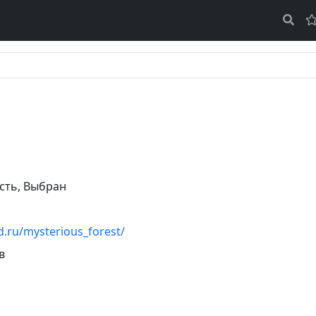
сть
,
Выбран
od.ru/mysterious_forest/
в