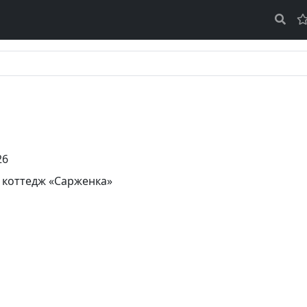
26
,
коттедж «Сарженка»