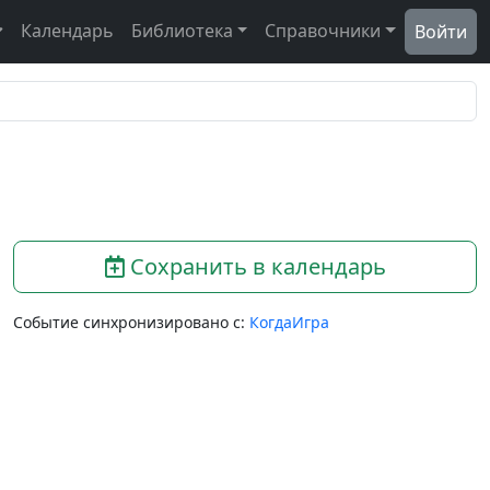
Календарь
Библиотека
Справочники
Войти
Сохранить в календарь
Событие синхронизировано с:
КогдаИгра