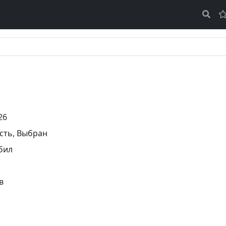
26
сть
,
Выбран
бил
в