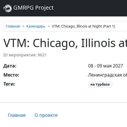
GMRPG Project
Главная
Календарь
VTM: Chicago, Illinois at Night (Part 1)
VTM: Chicago, Illinois a
ID мероприятия: 9621
Дата
:
08 - 09 мая 2027
Место
:
Ленинградская о
Теги
:
на турбазе
Главная
О проекте