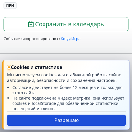
ПРИ
Сохранить в календарь
Событие синхронизировано с:
КогдаИгра
Главная
О проекте
Cookies и статистика
Мы используем cookies для стабильной работы сайта:
авторизации, безопасности и сохранения настроек.
Техподдержка
Новости
Согласие действует не более 12 месяцев и только для
этого сайта.
Поддержать проект
На сайте подключена Яндекс Метрика: она использует
cookies и localStorage для обезличенной статистики
посещений и кликов.
© GMRPG 2007-2026
Разрешаю