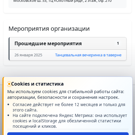
Московское ш. 53, ТЦ «Охотный ряд», 2 этаж, оф. 210
Мероприятия организации
Прошедшие мероприятия
1
26 января 2025
Танцевальная вечеринка в таверне
Cookies и статистика
Мы используем cookies для стабильной работы сайта:
авторизации, безопасности и сохранения настроек.
Главная
О проекте
Согласие действует не более 12 месяцев и только для
этого сайта.
Техподдержка
Новости
На сайте подключена Яндекс Метрика: она использует
cookies и localStorage для обезличенной статистики
посещений и кликов.
Поддержать проект