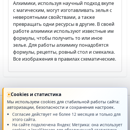
Алхимики, используя научный подход вкупе
с магическим, могут изготавливать зелья с
невероятными свойствами, а также
превращать одни ресурсы в другие. В своей
работе алхимики используют известные им
формулы, чтобы получить то или иное
зелье. Для работы алхимику понадобятся
формулы, рецепты, ровный стол и смекалка.
Все изображения в правилах схематические.
Cookies и статистика
Мы используем cookies для стабильной работы сайта:
авторизации, безопасности и сохранения настроек.
Главная
О проекте
Согласие действует не более 12 месяцев и только для
этого сайта.
Техподдержка
Новости
На сайте подключена Яндекс Метрика: она использует
cookies и localStorage для обезличенной статистики