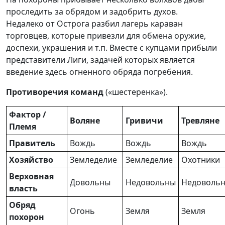
проследить за обрядом и задобрить духов.
Недалеко от Острога разбил лагерь караван
торговцев, которые привезли для обмена оружие,
доспехи, украшения и т.п. Вместе с купцами прибыли
представители Лиги, задачей которых является
введение здесь огненного обряда погребения.
Противоречия команд
(«шестеренка»).
Фактор /
Воляне
Гривичи
Тревляне
Племя
Правитель
Вождь
Вождь
Вождь
Хозяйство
Земледелие
Земледелие
Охотники
Верховная
Довольны
Недовольны
Недоволь
власть
Обряд
Огонь
Земля
Земля
похорон