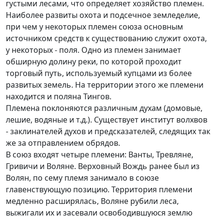
густыми лесами, что определяет хозяйство племен.
Наиболее развиты охота и подсечное земледелие,
при чем у некоторых племен союза основным
источником средств к существованию служит охота,
у некоторых - поля. Одно из племен занимает
обширную долину реки, по которой проходит
торговый путь, используемый купцами из более
развитых земель. На территории этого же племени
находится и поляна Тингов.
Племена поклоняются различным духам (домовые,
лешие, водяные и т.д.). Существует институт волхвов
- заклинателей духов и предсказателей, следящих так
же за отправлением обрядов.
В союз входят четыре племени: Ванты, Тревляне,
Гривичи и Воляне. Верховный Вождь ранее был из
Волян, по сему племя занимало в союзе
главенствующую позицию. Территория племени
медленно расширялась, Воляне рубили леса,
выжигали их и засевали освободившуюся землю