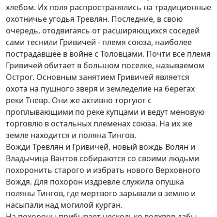
хлебом. Их поля распространялись на традиционные
охотничье угодья Тревлян. Последние, в свою
очередь, отодвигаясь от расширяющихся соседей
сами теснили Гривичей - племя союза, наиболее
пострадавшее в войне с Толовцами. Почти все племя
Гривичей обитает в большом поселке, называемом
Острог. Основным занятием Гривичей является
охота на пушного зверя и земледелие на берегах
реки Тневр. Они же активно торгуют с
проплывающими по реке купцами и ведут меновую
торговлю в остальных племенах союза. На их же
земле находится и поляна Тингов.
Вожди Тревлян и Гривичей, новый вождь Волян и
Владычица Вантов собираются со своими людьми
похоронить старого и избрать нового Верховного
Вождя. Для похорон издревле служила опушка
поляны Тингов, где мертвого зарывали в землю и
насыпали над могилой курган.
На похороны прибывает несколько волхвов дабы