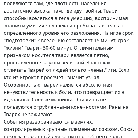
появляются там, где плотность населения
достаточно высока, там, где идут войны. Твари
способны вселяться в тела умерших, воспринимая
знания и умения человека и пребывать в теле до
определенного уровня его разложения. На игре срок
"подготовки" к вселению составляет 15 минут, срок
"жизни" Твари - 30-60 минут. Отличительным
признаком носителя твари является пятно,
проставленное за ухом зеленкой. Знают как
отличать Тварей от людей только члены Лиги. Если
кто из игроков просечет - значит узнал.
Особенностью Тварей является абсолютная
нечувствительность к боли, что превращает их в
идеальные боевые машины. Они лишь не
пользуются отрубленными конечностями. Раны на
Тварях не заживают.
События разворачиваются в землях,
контролируемых крупным племенным союзом. Союз,
некогда созданный для защиты от общего врага -