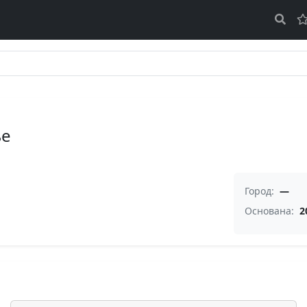
ье
Город:
—
Основана:
2